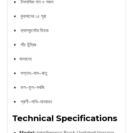
ইসলামিক গান ও গজল
কুরআনের ১৫ সূরা
ক্যালকুলেটর ফিচার
পাঁচ ইন্দ্রিয়
মানবদেহ
সপ্তাহ–মাস–ঋতু
ফল–ফুল–সবজি
প্রাণী–পাখি–যানবাহন
Technical Specifications
Model:
Intelligence Book Updated Version