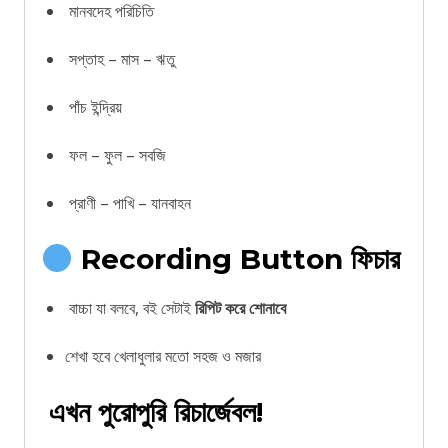
মানবদেহ পরিচিতি
সপ্তাহ – মাস – ঋতু
পাঁচ ইন্দ্রিয়
ফল – ফুল – সবজি
প্রাণী – পাখি – যানবাহন
Recording Button ফিচার
বাচ্চা যা বলবে, বই সেটাই
রিপিট করে শোনাবে
শেখা হবে খেলাধুলার মতো সহজ ও মজার
এখন পুরোপুরি রিচার্জেবল!