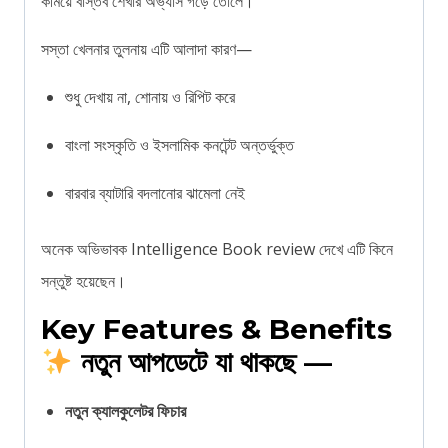
কমিয়ে বাস্তব শেখার অভ্যাস গড়ে তোলে।
সস্তা খেলনার তুলনায় এটি আলাদা কারণ—
শুধু দেখায় না, শোনায় ও রিপিট করে
বাংলা সংস্কৃতি ও ইসলামিক কনটেন্ট অন্তর্ভুক্ত
বারবার ব্যাটারি বদলানোর ঝামেলা নেই
অনেক অভিভাবক Intelligence Book review দেখে এটি কিনে
সন্তুষ্ট হয়েছেন।
Key Features & Benefits
নতুন আপডেটে যা থাকছে —
নতুন ক্যালকুলেটর ফিচার