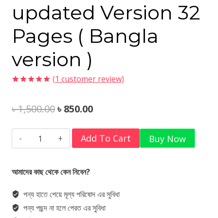
updated Version 32
Pages ( Bangla
version )
(
1
customer review)
Rated
1
5.00
out of 5
Original
Current
৳
1,500.00
৳
850.00
based on
customer
rating
price
price
Intelligence
Add To Cart
Buy Now
was:
is:
Book
৳ 1,500.00.
৳ 850.00.
updated
আমাদের কাছ থেকে কেন নিবেন?
Version
পন্য হাতে পেয়ে মূল্য পরিষোদ এর সুবিধা
32
পন্য পছন্দ না হলে পেরত এর সুবিধা
Pages